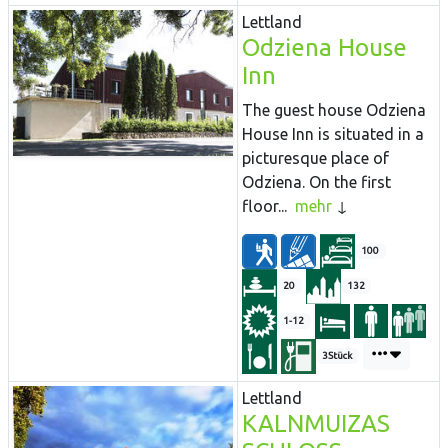
Lettland
Odziena House
Inn
The guest house Odziena
House Inn is situated in a
picturesque place of
Odziena. On the first
floor...
mehr
100
20
132
1-12
3Stück
Lettland
KALNMUIZAS