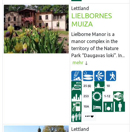
Lettland
LIELBORNES
MUIZA
Lielborne Manor is a
manor complex in the
territory of the Nature
Park “Daugavas loki”. In...
mehr
25 (6)
10
253
1-12
10A
Lettland