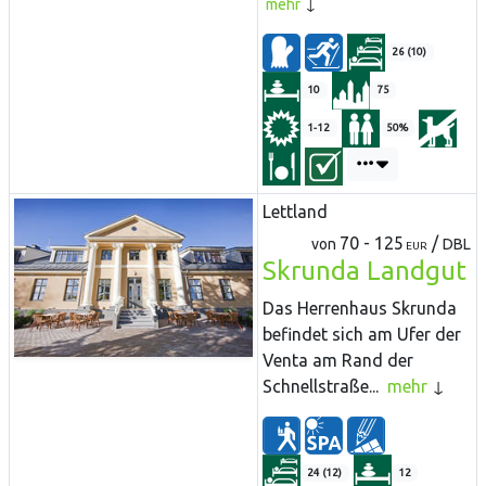
mehr
26 (10)
10
75
1-12
50%
Lettland
70 - 125
/
von
DBL
EUR
Skrunda Landgut
Das Herrenhaus Skrunda
befindet sich am Ufer der
Venta am Rand der
Schnellstraße...
mehr
24 (12)
12