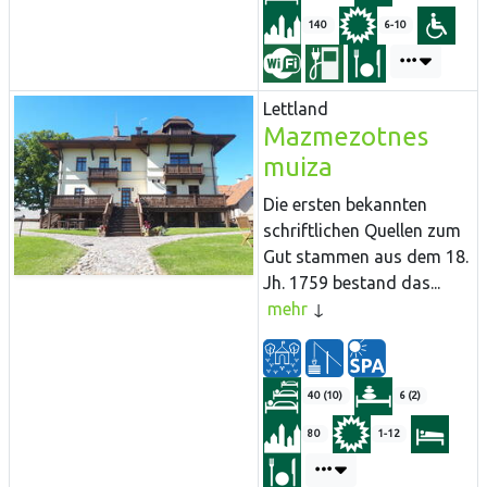
140
6-10
Lettland
Mazmezotnes
muiza
Die ersten bekannten
schriftlichen Quellen zum
Gut stammen aus dem 18.
Jh. 1759 bestand das...
mehr
40 (10)
6 (2)
80
1-12