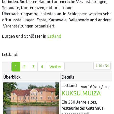
befinden: Sie bieten Räume für feierliche Veranstaltungen,
Seminare, Konferenzen, mit oder ohne
Übernachtungsmöglichkeiten an. In Schlössern werden sehr
oft Ausstellungen, Feste, Karnevale, Ballabende und andere
Veranstaltungen organisiert.
Burgen und Schlösser in
Estland
Lettland:
1-10 / 34
1
2
3
4
Weiter
Überblick
Details
Lettland
160
/
von
DBL
EUR
KUKSU MUIZA
Ein 250 Jahre altes,
restauriertes Gutshaus.