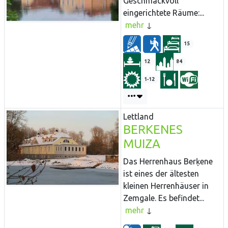
Geschmackvoll
eingerichtete Räume:...
mehr
15
12
84
1-12
Lettland
BERKENES
MUIZA
Das Herrenhaus Berķene
ist eines der ältesten
kleinen Herrenhäuser in
Zemgale. Es befindet...
mehr