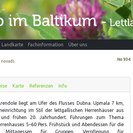
Landkarte
Fachinformation
Über uns
No
934
s novads
eise
Karte
Referenzen
Info
rendole liegt am Ufer des Flusses Dubna. Upmala 7 km,
eneinrichtung im Stil der lettgallischen Herrenhäuser aus
 und frühen 20. Jahrhundert. Führungen zum Thema
rrenhauses 5–60 Pers. Frühstück und Abendessen für die
n, Mittagessen für Gruppen, Verpflegung für