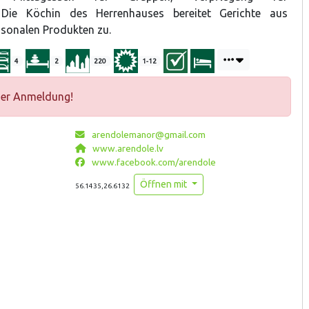
. Die Köchin des Herrenhauses bereitet Gerichte aus
isonalen Produkten zu.
4
2
220
1-12
ger Anmeldung!
arendolemanor@gmail.com
www.arendole.lv
www.facebook.com/arendole
Öffnen mit
56.1435,26.6132