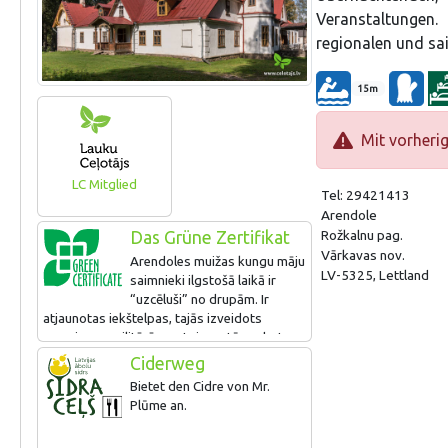
Veranstaltungen
regionalen und sa
15m
Mit vorheri
LC Mitglied
Tel: 29421413
Arendole
Rožkalnu pag.
Das Grüne Zertifikat
Vārkavas nov.
Arendoles muižas kungu māju
LV-5325, Lettland
saimnieki ilgstošā laikā ir
“uzcēluši” no drupām. Ir
atjaunotas iekštelpas, tajās izveidots
muzejs par militārā mantojuma tēmu, bet
2025. gadā ir uzbūvētas modernas
Ciderweg
attīrīšanas iekārtas.
Bietet den Cidre von Mr.
Plūme an.