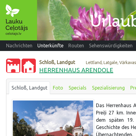
Nachrichten
Unterkünfte
Routen
Sehenswürdigkeiten
Schloß, Landgut
Lettland, Latgale, Vārkava
HERRENHAUS ARENDOLE
Schloß, Landgut
Foto
Specials
Spezialisierung
Pr
Das Herrenhaus A
Preiļi 27 km. Inn
dem späten 19.
Geschichte des He
Übernachtende