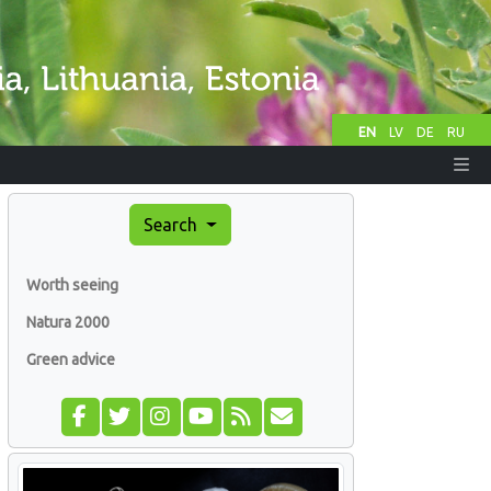
EN
LV
DE
RU
Search
Worth seeing
Natura 2000
Green advice