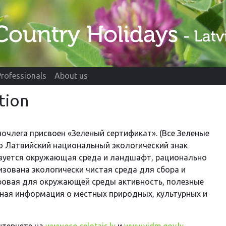
Professionals
About us
tion
очлега присвоен «Зеленый сертификат». (Все Зеленые
это Латвийский национальный экологический знак
льзуется окружающая среда и ландшафт, рационально
изована экологически чистая среда для сбора и
ровая для окружающей среды активность, полезные
ная информация о местных природных, культурных и
нтернете на
www.eco.celotajs.lv
и
www.vidm.gov.lv
.