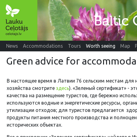
News
Accommodations
Tours
Worth seeing
Map
Green advice for accommoda
В настоящее время в Латвии 76 сельским местам для н
хозяйства смотрите
здесь
). «Зеленый сертификат» - 
качества на размещение туристов, где бережно испо
используются водные и энергетические ресурсы, орган
утилизации отходов; для туристов предлагается здо
продукты питания местного производства и полноцен
исторических объектах.
Все о присвоении «Зеленого сертификата» найдете в И