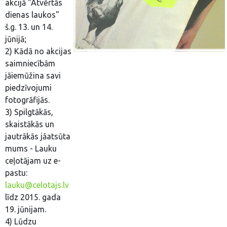
akcijā "Atvērtās
dienas laukos"
š.g. 13. un 14.
jūnijā;
2) Kādā no akcijas
saimniecībām
jāiemūžina savi
piedzīvojumi
fotogrāfijās.
3) Spilgtākās,
skaistākās un
jautrākās jāatsūta
mums - Lauku
ceļotājam uz e-
pastu:
lauku@celotajs.lv
līdz 2015. gada
19. jūnijam.
4) Lūdzu