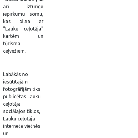
arī izturīgu
iepirkumu somu,
kas pilna ar
"Lauku ceļotāja"
kartēm un
tūrisma
ceļvežiem.
Labākās no
iesūtītajām
fotogrāfijām tiks
publicētas Lauku
ceļotāja
sociālajos tīklos,
Lauku ceļotāja
interneta vietnēs
un