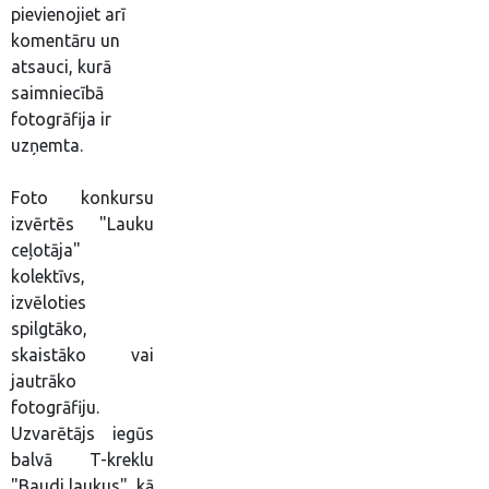
pievienojiet arī
komentāru un
atsauci, kurā
saimniecībā
fotogrāfija ir
uzņemta.
Foto konkursu
izvērtēs "Lauku
ceļotāja"
kolektīvs,
izvēloties
spilgtāko,
skaistāko vai
jautrāko
fotogrāfiju.
Uzvarētājs iegūs
balvā T-kreklu
"Baudi laukus", kā