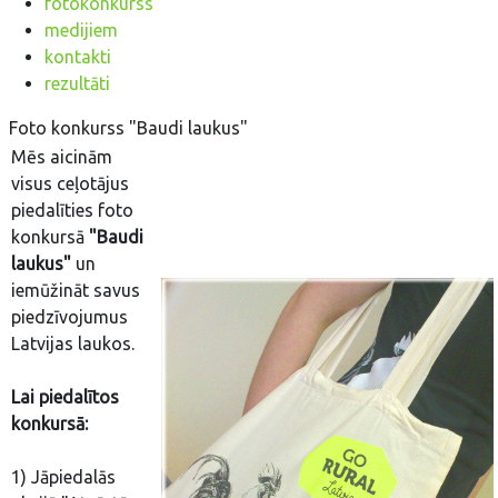
fotokonkurss
medijiem
kontakti
rezultāti
Foto konkurss "Baudi laukus"
Mēs aicinām
visus ceļotājus
piedalīties foto
konkursā
"Baudi
laukus"
un
iemūžināt savus
piedzīvojumus
Latvijas laukos.
Lai piedalītos
konkursā:
1) Jāpiedalās