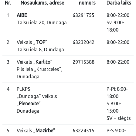
Nr.
Nosaukums, adrese
numurs
Darba laiks
1.
AIBE
63291755
8:00-22:00
Talsu iela 20, Dundaga
Sv. 9:00-
18:00
2.
Veikals „
TOP
”
63232042
8:00-22:00
Talsu iela 8, Dundaga
3.
Veikals „
Karlito
”
29715388
8:00-22:00
Pils iela „Krustceles”,
Dunadaga
4.
PLKPS
P-Pt 8:00-
„Dundaga” veikals
18:00
„
Pienenīte
”
S 8:00-
Dunadaga
15:00
SV – slēgts
5.
Veikals „
Mazirbe
”
63224515
P-S 9:00-