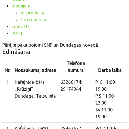
medijiem
informācija
foto galerija
kontakti
2010
Pārējie pakalpojumi SNP un Dundagas novadā
Ēdināšana
Telefona
Nr.
Nosaukums, adrese
numurs
Darba laiks
1.
Kafejnīca-bārs
63260174;
P-C 11:00-
„
Krūziņi
”
29174944
19:00
Dundaga, Talsu iela
P,S 11:00-
23:00
Sv 11:00-
19:00
2.
Kafejnīca „
Jūras
29462622
P-C 11:30-