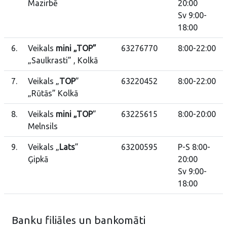
Mazirbē
20:00
Sv 9:00-
18:00
6.
Veikals
mini „TOP”
63276770
8:00-22:00
„Saulkrasti” , Kolkā
7.
Veikals „
TOP
”
63220452
8:00-22:00
„Rūtās” Kolkā
8.
Veikals
mini „TOP
”
63225615
8:00-20:00
Melnsils
9.
Veikals „
Lats
”
63200595
P-S 8:00-
Ģipkā
20:00
Sv 9:00-
18:00
Banku filiāles un bankomāti