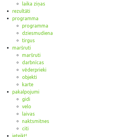
laika ziņas
rezultāti
programma
programma
dziesmudiena
tirgus
maršruti
maršruti
darbnīcas
vēderprieki
objekti
karte
pakalpojumi
gidi
velo
laivas
naktsmitnes
citi
ieteikt!