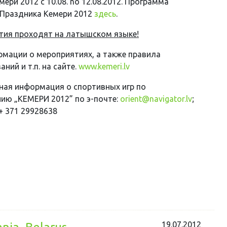
ери 2012 c 10.08. no 12.08.2012.
Программа
Праздника Кемери 2012
здесь
.
тия проходят на латышском языке!
мации о мероприятиях, а также правила
ний и т.п. на сайте.
www.kemeri.lv
ая информация о спортивныx игр по
ию „КЕМЕРИ 2012” по э-почте:
orient@navigator.lv
;
 + 371 29928638
19.07.2012