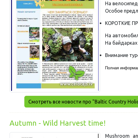
На велосипед
Особое предл
КОРОТКИЕ П
На автомобил
На байдарках
Внимание ту
Полная информа
Смотреть все новости про "Baltic Country Holi
Autumn - Wild Harvest time!
Mushroom and 