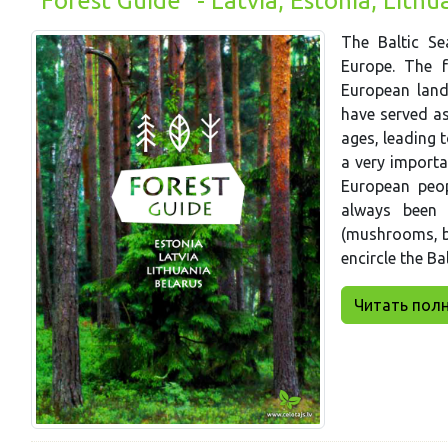
"Forest Guide" - Latvia, Estonia, Lithu
The Baltic Se
Europe. The f
European land
have served as
ages, leading t
a very importa
European peop
always been 
(mushrooms, be
encircle the Bal
Читать полни