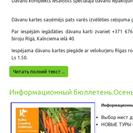
Dāvanu komplekts iesaiņots speciālajā dāvanu iepakoju
Dāvanu kartes saņēmējs pats varēs izvēlēties ceļojuma g
Par iespējām iegādāties dāvanu karti zvaniet +371 67
biroju Rīgā, Kalnciema ielā 40.
Iespējama dāvanu kartes piegāde ar velokurjeru Rīgas rob
Ls 1.50.
Читать полний текст ...
Информационный бюллетень.Осень
Информационны
Выбор мест д
НОВЫЕ ТУРЫ