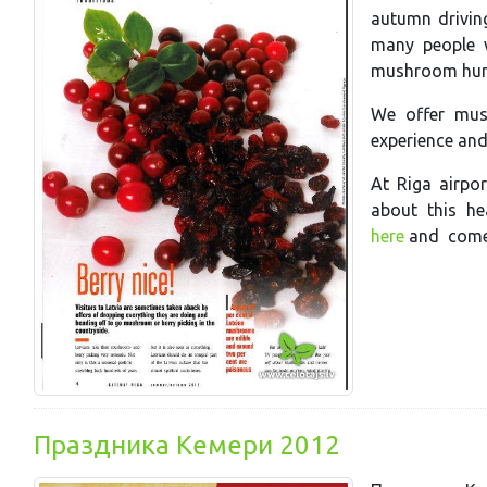
autumn drivin
many people w
mushroom hun
We offer mus
experience an
At Riga airpor
about this he
here
and come 
Праздника Кемери 2012