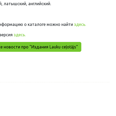
й, латышский, английский.
нформацию о каталоге можно найти
здесь.
версия
здесь.
е новости про "Издания Lauku ceļotājs"