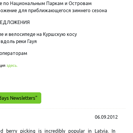
е по Национальным Паркам и Островам
ожение для приближающегося зимнего сезона
РЕДЛОЖЕНИЯ
е и велосипеде на Куршскую косу
 вдоль реки Гауя
роператорам
ция
здесь.
days Newsletters"
06.09.2012
berry picking is incredibly popular in Latvia. In