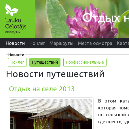
Новости
Ночлег
Маршруты
Места осмотра
Карт
Новости
Ночлег
Путешествий
Профессиональные
Новости путешествий
Отдых на селе 2013
В этом ката
которая пом
по сельской 
где поесть, г