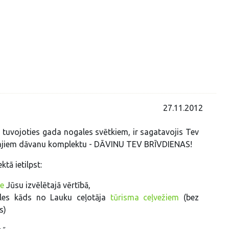
27.11.2012
, tuvojoties gada nogales svētkiem, ir sagatavojis Tev
ajiem dāvanu komplektu - DĀVINU TEV BRĪVDIENAS!
tā ietilpst:
te
Jūsu izvēlētajā vērtībā,
ēles kāds no Lauku ceļotāja
tūrisma ceļvežiem
(bez
s)