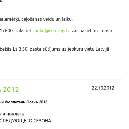
mā.
alamērķi, ceļošanas veidu un laiku.
617600, rakstiet
lauku@celotajs.lv
vai
nāciet uz mūsu
ežās Ls 3.50, pasta sūtījums uz jebkuru vietu Latvijā -
22.10.2012
 2012
й бюллетень Осень 2012
ля ночлега
 СЛЕДУЮЩЕГО СЕЗОНА