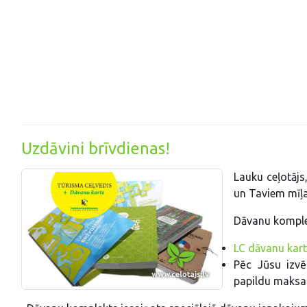
Uzdāvini brīvdienas!
Lauku ceļotājs
un Taviem mīļ
Dāvanu komplek
LC dāvanu kar
Pēc Jūsu izv
papildu maksa