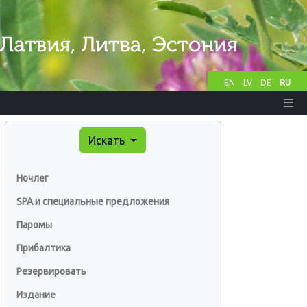
EN
LV
DE
RU
Искать
Ночлег
SPA и специальные предложения
Паромы
Прибалтика
Резервировать
Издание