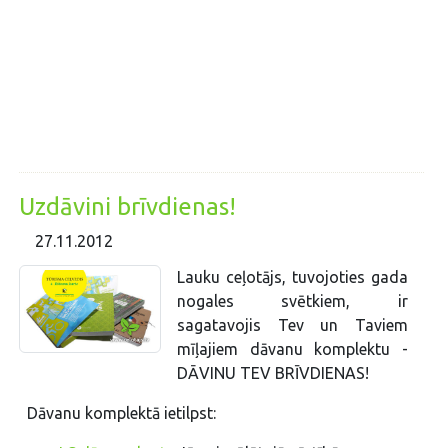
Uzdāvini brīvdienas!
27.11.2012
Lauku ceļotājs, tuvojoties gada
nogales svētkiem, ir
sagatavojis Tev un Taviem
mīļajiem dāvanu komplektu -
DĀVINU TEV BRĪVDIENAS!
Dāvanu komplektā ietilpst: