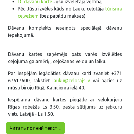
LC dāvanu karte
Jūsu izvēlētajā vērtībā,
Pēc Jūsu izvēles kāds no Lauku ceļotāja
tūrisma
ceļvežiem
(bez papildu maksas)
Dāvanu komplekts iesaiņots speciālajā dāvanu
iepakojumā.
Dāvanu kartes saņēmējs pats varēs izvēlēties
ceļojuma galamērķi, ceļošanas veidu un laiku.
Par iespējām iegādāties dāvanu karti zvaniet +371
67617600, rakstiet
lauku@celotajs.lv
vai
nāciet uz
mūsu biroju Rīgā, Kalnciema ielā 40.
Iespējama dāvanu kartes piegāde ar velokurjeru
Rīgas robežās Ls 3.50, pasta sūtījums uz jebkuru
vietu Latvijā - Ls 1.50.
Читать полний текст ...