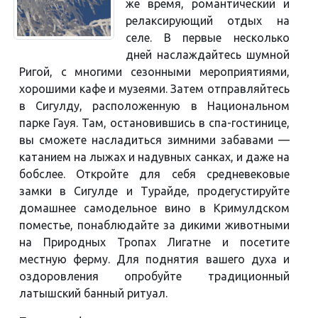
же время, романтический и
релаксирующий отдых на
селе. В первые несколько
дней наслаждайтесь шумной
Ригой, с многими сезонными мероприятиями,
хорошими кафе и музеями. Затем отправляйтесь
в Сигулду, расположенную в Национальном
парке Гауя. Там, остановившись в спа-гостинице,
вы сможете насладиться зимними забавами —
катанием на лыжах и надувных санках, и даже на
бобслее. Откройте для себя средневековые
замки в Сигулде и Турайде, продегустируйте
домашнее самодельное вино в Кримулдском
поместье, понаблюдайте за дикими животными
на Природных Тропах Лигатне и посетите
местную ферму. Для поднятия вашего духа и
оздоровления опробуйте традиционный
латышский банный ритуал.