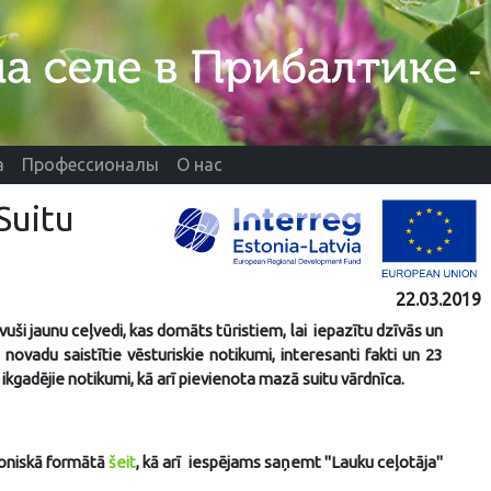
а
Профессионалы
О нас
Suitu
22.03.2019
vuši jaunu ceļvedi, kas domāts tūristiem, lai iepazītu dzīvās un
tu novadu saistītie vēsturiskie notikumi, interesanti fakti un 23
 ikgadējie notikumi, kā arī pievienota mazā suitu vārdnīca.
troniskā formātā
šeit
, kā arī iespējams saņemt "Lauku ceļotāja"