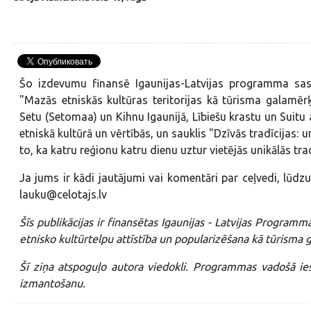
Šo izdevumu finansē Igaunijas-Latvijas programma sask
"Mazās etniskās kultūras teritorijas kā tūrisma galamērķi
Setu (Setomaa) un Kihnu Igaunijā, Lībiešu krastu un Suitu ap
etniskā kultūrā un vērtībās, un sauklis "Dzīvās tradīcijas: 
to, ka katru reģionu katru dienu uztur vietējās unikālās trad
Ja jums ir kādi jautājumi vai komentāri par ceļvedi, lūdzu,
lauku@celotajs.lv
Šīs publikācijas ir finansētas Igaunijas - Latvijas Program
etnisko kultūrtelpu attīstība un popularizēšana kā tūrisma 
Šī ziņa atspoguļo autora viedokli. Programmas vadošā ies
izmantošanu.