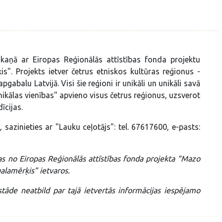
aņā ar Eiropas Reģionālās attīstības fonda projektu
s". Projekts ietver četrus etniskos kultūras reģionus -
gabalu Latvijā. Visi šie reģioni ir unikāli un unikāli savā
unikālas vienības" apvieno visus četrus reģionus, uzsverot
īcijas.
 sazinieties ar "Lauku ceļotājs": tel. 67617600, e-pasts:
mas no Eiropas Reģionālās attīstības fonda projekta “Mazo
galamērķis” ietvaros.
tāde neatbild par tajā ietvertās informācijas iespējamo