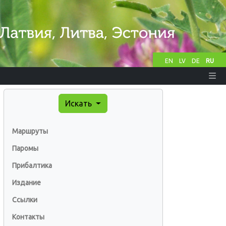
EN
LV
DE
RU
Искать
Маршруты
Паромы
Прибалтика
Издание
Ссылки
Контакты