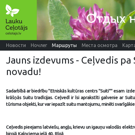
Новости
Ночлег
Маршруты
Места осмотра
Карт
Jauns izdevums - Ceļvedis pa 
novadu!
Sadarbībā ar biedrību "Etniskās kultūras centrs "Suiti"" esam izde
krāšņās Suitu tradīcijas. Ceļvedī ir īsi aprakstīti galvenie ar Sui
tūrisma objekti, kur var iepazīt suitu mantojumu, minēti svarīgākie
Ceļvedis pieejams latviešu, angļu, krievu un igauņu valodās elek
birojā Kalnciema ielā 40, Rīgā