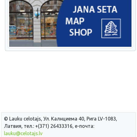
© Lauku сelotajs, Ул. Калнциема 40, Рига LV-1083,
Латвия, тел.: +(371) 26433316, е-почта:
lauku@celotajs.lv