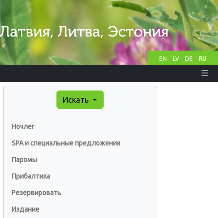
EN
LV
DE
RU
Искать
Ночлег
SPA и специальные предложения
Паромы
Прибалтика
Резервировать
Издание