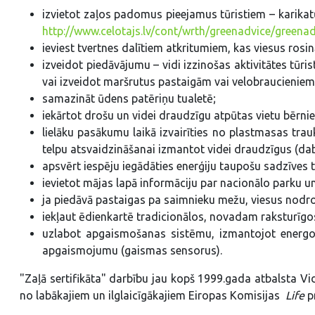
izvietot zaļos padomus pieejamus tūristiem – karikat
http://www.celotajs.lv/cont/wrth/greenadvice/greenadv
ieviest tvertnes dalītiem atkritumiem, kas viesus rosin
izveidot piedāvājumu – vidi izzinošas aktivitātes tūr
vai izveidot maršrutus pastaigām vai velobraucieniem
samazināt ūdens patēriņu tualetē;
iekārtot drošu un videi draudzīgu atpūtas vietu bērni
lielāku pasākumu laikā izvairīties no plastmasas trau
telpu atsvaidzināšanai izmantot videi draudzīgus (dab
apsvērt iespēju iegādāties enerģiju taupošu sadzīves 
ievietot mājas lapā informāciju par nacionālo parku un
ja piedāvā pastaigas pa saimnieku mežu, viesus nodro
iekļaut ēdienkartē tradicionālos, novadam raksturīgo
uzlabot apgaismošanas sistēmu, izmantojot energoe
apgaismojumu (gaismas sensorus).
"Zaļā sertifikāta" darbību jau kopš 1999.gada atbalsta Vid
no labākajiem un ilglaicīgākajiem Eiropas Komisijas
Life
p