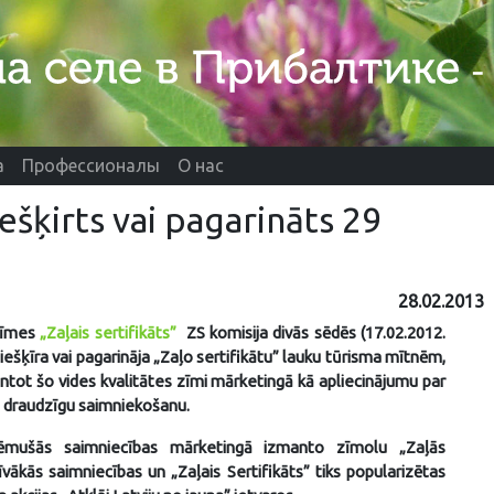
а
Профессионалы
О нас
iešķirts vai pagarināts 29
28.02.2013
zīmes
„Zaļais sertifikāts”
ZS komisija divās sēdēs (17.02.2012.
piešķīra vai pagarināja „Zaļo sertifikātu” lauku tūrisma mītnēm,
ntot šo vides kvalitātes zīmi mārketingā kā apliecinājumu par
m draudzīgu saimniekošanu.
ņēmušās saimniecības mārketingā izmanto zīmolu „Zaļās
īvākās saimniecības un „Zaļais Sertifikāts” tiks popularizētas