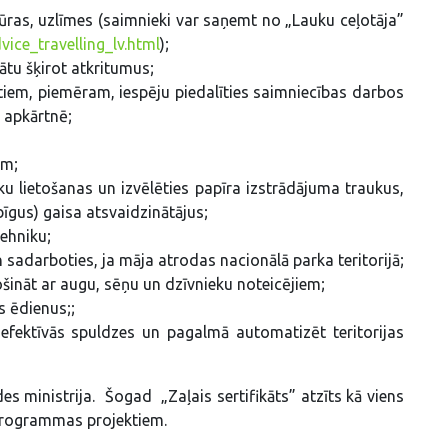
ūras, uzlīmes (saimnieki var saņemt no „Lauku ceļotāja”
ice_travelling_lv.html
);
ātu šķirot atkritumus;
istiem, piemēram, iespēju piedalīties saimniecības darbos
 apkārtnē;
em;
ku lietošanas un izvēlēties papīra izstrādājuma traukus,
īgus) gaisa atsvaidzinātājus;
tehniku;
 sadarboties, ja māja atrodas nacionālā parka teritorijā;
šināt ar augu, sēņu un dzīvnieku noteicējiem;
s ēdienus;;
fektīvās spuldzes un pagalmā automatizēt teritorijas
es ministrija. Šogad „Zaļais sertifikāts” atzīts kā viens
rogrammas projektiem.