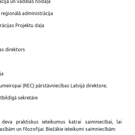
ācija un vadības nodaļa
reģionālā administrācija
rācijas Projektu daļa
as direktors
ja
umeiropai (REC) pārstāvniecības Latvijā direktore;
tbildīgā sekretāre
deva praktiskus ieteikumus katrai saimniecībai, lai
asībām un filozofijai. Biežākie ieteikumi saimniecībām: