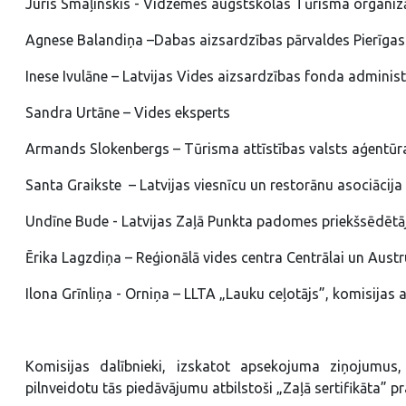
Juris Smaļinskis - Vidzemes augstskolas Tūrisma organiz
Agnese Balandiņa –Dabas aizsardzības pārvaldes Pierīgas 
Inese Ivulāne – Latvijas Vides aizsardzības fonda administ
Sandra Urtāne – Vides eksperts
Armands Slokenbergs – Tūrisma attīstības valsts aģentūr
Santa Graikste – Latvijas viesnīcu un restorānu asociācija
Undīne Bude - Latvijas Zaļā Punkta padomes priekšsēdētā
Ērika Lagzdiņa – Reģionālā vides centra Centrālai un Austr
Ilona Grīnliņa - Orniņa – LLTA „Lauku ceļotājs”, komisijas a
Komisijas dalībnieki, izskatot apsekojuma ziņojumus, 
pilnveidotu tās piedāvājumu atbilstoši „Zaļā sertifikāta” pr