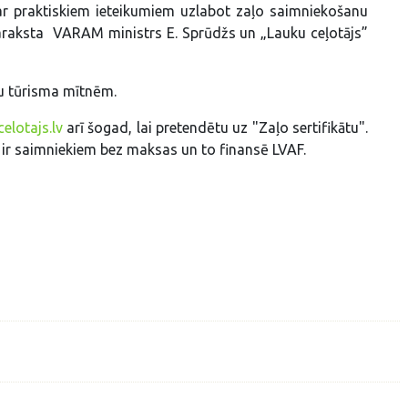
 ar praktiskiem ieteikumiem uzlabot zaļo saimniekošanu
paraksta VARAM ministrs E. Sprūdžs un „Lauku ceļotājs”
uku tūrisma mītnēm.
elotajs.lv
arī šogad, lai pretendētu uz "Zaļo sertifikātu".
a ir saimniekiem bez maksas un to finansē LVAF.