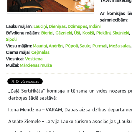
TAVA mārketinga 
Ar komisijas lē
saimniecībām:
Lauku mājām:
Lauciņi
,
Dieniņas
,
Dzirnupes
,
Indāni
Brīvdienu mājām:
Bieriņi
,
Gāznieki
,
Ūši
,
Kosīši
,
Piekūni
,
Skujnieki
,
Sīpoli
Viesu mājām:
Mauriņi
,
Andrēni
,
Pūpoli
,
Saule
,
Purmaļi
,
Meža salas
Ciema mājai:
Ceļmalas
Viesnīcai:
Vestiena
Muižai:
Mārcienas muiža
„Zaļā Sertifikāta” komisija ir tūrisma un vides nozares
darbojas šādā sastāvā:
Ilona Mendziņa – VARAM, Dabas aizsardzības departament
Asnāte Ziemele – Latvija Lauku tūrisma asociācijas „Lauku