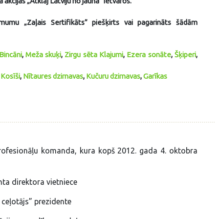
akcijas „Atklāj Latviju no jauna” ietvaros.
mumu „Zaļais Sertifikāts” piešķirts vai pagarināts šādām
Bincāni
,
Meža skuķi
,
Zirgu sēta Klajumi
,
Ezera sonāte
,
Šķiperi
,
,
Kosīši
,
Nītaures dzirnavas
,
Kučuru dzirnavas
,
Garīkas
 profesionāļu komanda, kura kopš 2012. gada 4. oktobra
a direktora vietniece
 ceļotājs” prezidente