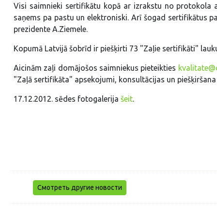
Visi saimnieki sertifikātu kopā ar izrakstu no protokola
saņems pa pastu un elektroniski. Arī šogad sertifikātus 
prezidente A.Ziemele.
Kopumā Latvijā šobrīd ir piešķirti 73 "Zaļie sertifikāti" la
Aicinām zaļi domājošos saimniekus pieteikties
kvalitate@c
"Zaļā sertifikāta" apsekojumi, konsultācijas un piešķiršan
17.12.2012. sēdes fotogalerija
šeit
.
Смотреть другие новости