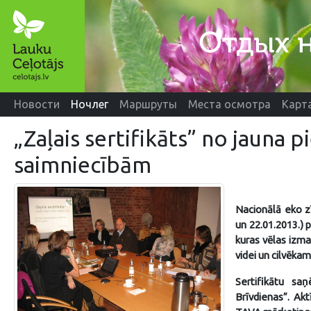
Новости
Ночлег
Маршруты
Места осмотра
Карт
„Zaļais sertifikāts” no jauna p
saimniecībām
Nacionālā eko 
un 22.01.2013.) 
kuras vēlas izma
videi un cilvēka
Sertifikātu sa
Brīvdienas”. Akt