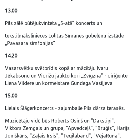
13.00
Pils zālē pūtējukvinteta „5-atā” koncerts un
tekstilmākslinieces Lolitas Sīmanes gobelēnu izstāde
„Pavasara simfonijas”
14.20
Vasarsvētku svētbrīdis kopā ar mācītāju Ivaru
Jēkabsonu un Vidrižu jaukto kori „Zvīgzna” - diriģente
Liena Vildere un kormeistare Gundega Vasiļjeva
15.00
Lielais Šlāgerkoncerts - zaļumballe Pils dārza terasēs.
Muzicētāju vidū būs Roberts Osiņš un "Dakstiņi",
Viktors Zemgals un grupa, "Apvedceļš", "Bruģis", Harijs
Joniškāns, "Zaļais Irsis", "Teqilaband", "VējaRuna",