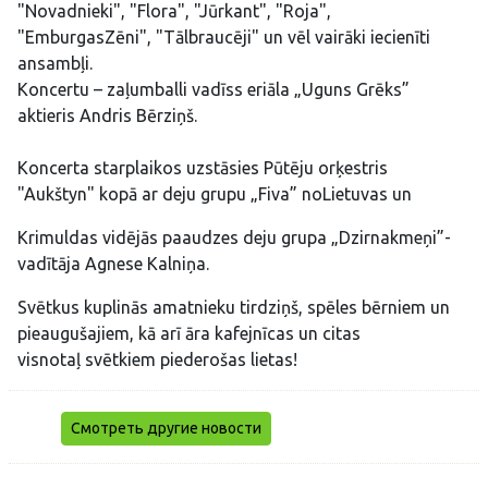
"Novadnieki", "Flora", "Jūrkant", "Roja",
"EmburgasZēni", "Tālbraucēji" un vēl vairāki iecienīti
ansambļi.
Koncertu – zaļumballi vadīss eriāla „Uguns Grēks”
aktieris Andris Bērziņš.
Koncerta starplaikos uzstāsies Pūtēju orķestris
"Aukštyn" kopā ar deju grupu „Fiva” noLietuvas un
Krimuldas vidējās paaudzes deju grupa „Dzirnakmeņi”-
vadītāja Agnese Kalniņa.
Svētkus kuplinās amatnieku tirdziņš, spēles bērniem un
pieaugušajiem, kā arī āra kafejnīcas un citas
visnotaļ svētkiem piederošas lietas!
Смотреть другие новости