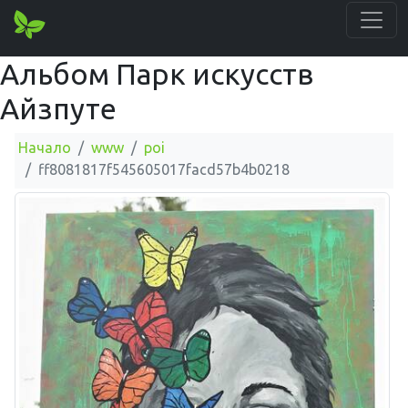
Альбом Парк искусств
Айзпуте
Начало
www
poi
ff8081817f545605017facd57b4b0218