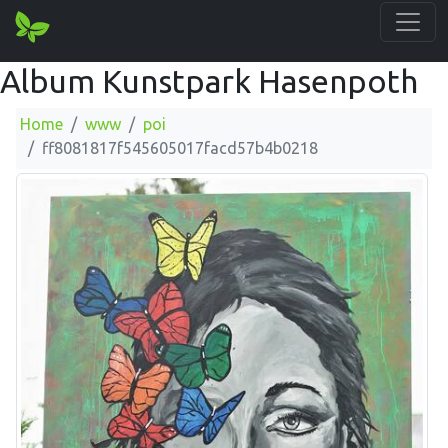
Album Kunstpark Hasenpoth
Home
www
poi
ff8081817f545605017facd57b4b0218