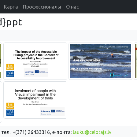
Карта
Профессионалы
О нас
d}ppt
 тел.: +(371) 26433316, е-почта:
lauku@celotajs.lv