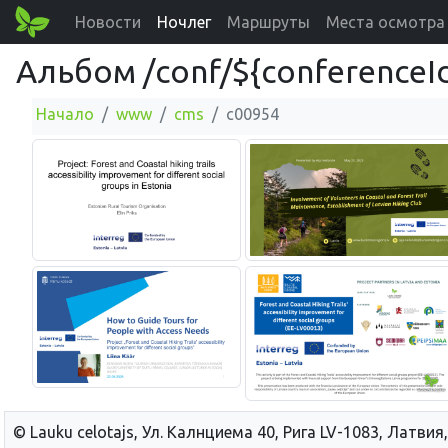
Новости
Ночлег
Маршруты
Места осмотра
Альбом /conf/${conferenceI
Начало
www
cms
c00954
© Lauku сelotajs, Ул. Калнциема 40, Рига LV-1083, Латвия,