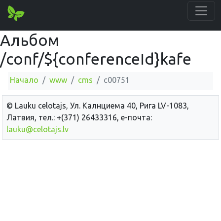
Альбом
/conf/${conferenceId}kafe
Начало
www
cms
c00751
© Lauku сelotajs, Ул. Калнциема 40, Рига LV-1083,
Латвия, тел.: +(371) 26433316, е-почта:
lauku@celotajs.lv