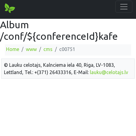
Album
/conf/${conferenceId}kafe
Home
www
cms
c00751
© Lauku celotajs, Kalnciema iela 40, Riga, LV-1083,
Lettland, Tel.: +(371) 26433316, E-Mail:
lauku@celotajs.lv