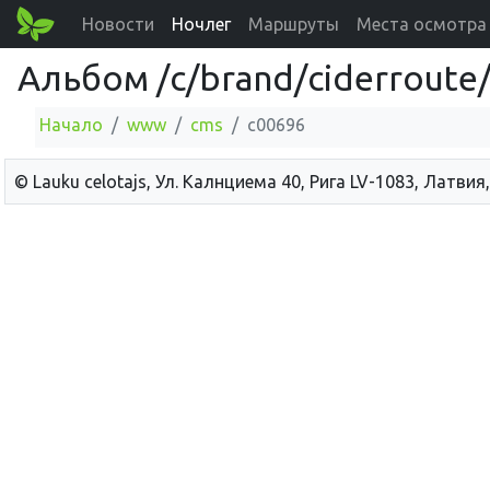
Новости
Ночлег
Маршруты
Места осмотра
Альбом /c/brand/ciderroute/
Начало
www
cms
c00696
© Lauku сelotajs, Ул. Калнциема 40, Рига LV-1083, Латвия,