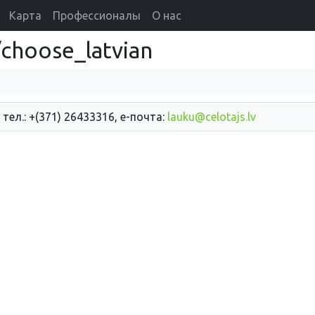
Карта
Профессионалы
О нас
choose_latvian
 тел.: +(371) 26433316, е-почта:
lauku@celotajs.lv