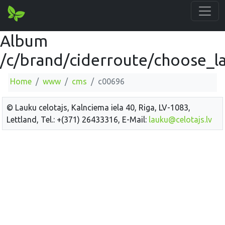
Album
/c/brand/ciderroute/choose_la
Home
www
cms
c00696
© Lauku celotajs, Kalnciema iela 40, Riga, LV-1083,
Lettland, Tel.: +(371) 26433316, E-Mail:
lauku@celotajs.lv