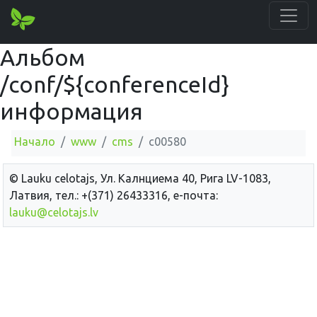
Альбом
/conf/${conferenceId}
информация
Начало
www
cms
c00580
© Lauku сelotajs, Ул. Калнциема 40, Рига LV-1083,
Латвия, тел.: +(371) 26433316, е-почта:
lauku@celotajs.lv