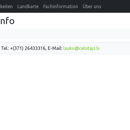
keiten
Landkarte
Fachinformation
Über uns
info
 Tel.: +(371) 26433316, E-Mail:
lauku@celotajs.lv