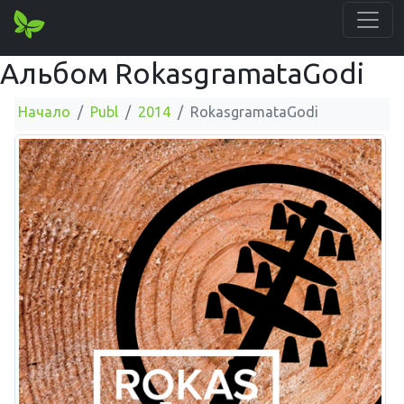
Альбом RokasgramataGodi
Начало
Publ
2014
RokasgramataGodi