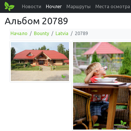
Новости
Ночлег
Маршруты
Места осмотра
Альбом 20789
Начало
Bounty
Latvia
20789