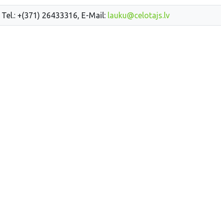
 Tel.: +(371) 26433316, E-Mail:
lauku@celotajs.lv