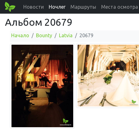
Новости
Ночлег
Маршруты
Места осмотра
Альбом 20679
Начало
Bounty
Latvia
20679