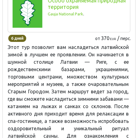
Особо охраняемая природная
территория
Gauja National Park
.
370
/
6 дней
от
перс.
EUR
Этот тур позволит вам насладиться латвийской
зимой в лучшем ее проявлении. Он начинается в
шумной столице Латвии — Риге, с ее
рождественскими базарами, украшениями,
торговыми центрами, множеством культурных
мероприятий и музеев, а также очаровательным
Старым Городом. Затем маршрут ведет за город,
где вы сможете насладиться зимними забавами —
катанием на лыжах и санках со склонов. После
активного дня приходит время для релаксации в
спа-гостинице, а также возможность испробовать
оздоровительный и уникальный ритуал
латвийской сауны. Для ознакомления с