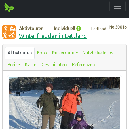
No
50016
Aktivtouren
Individuell
Lettland
Winterfreuden in Lettland
Aktivtouren
Foto
Reiseroute
Nützliche Infos
Preise
Karte
Geschichten
Referenzen