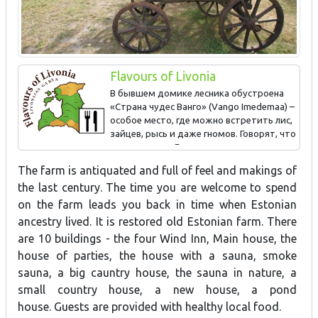
Flavours of Livonia
В бывшем домике лесника обустроена
«Страна чудес Ванго» (Vango Imedemaa) –
особое место, где можно встретить лис,
зайцев, рысь и даже гномов. Говорят, что
здесь можно увидеть и русалок... Гостям предлагаются
полезные для здоровья местные продукты.
The farm is antiquated and full of feel and makings of
the last century. The time you are welcome to spend
on the farm leads you back in time when Estonian
ancestry lived. It is
restored old Estonian farm. There
are 10 buildings - the four Wind Inn, Main house, the
house of parties, the house with a sauna, smoke
sauna, a big cauntry house, the sauna in nature, a
small country house, a new house, a pond
house. Guests are provided with healthy local food.