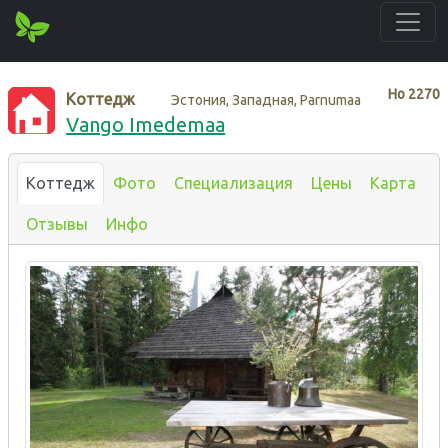
Нo
2270
Коттедж
Эстония, Западная, Parnumaa
Vango Imedemaa
Коттедж
Фото
Специализация
Цены
Карта
Отзывы
Инфо