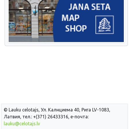
© Lauku сelotajs, Ул. Калнциема 40, Рига LV-1083,
Латвия, тел.: +(371) 26433316, е-почта:
lauku@celotajs.lv