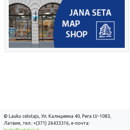
© Lauku сelotajs, Ул. Калнциема 40, Рига LV-1083,
Латвия, тел.: +(371) 26433316, е-почта: