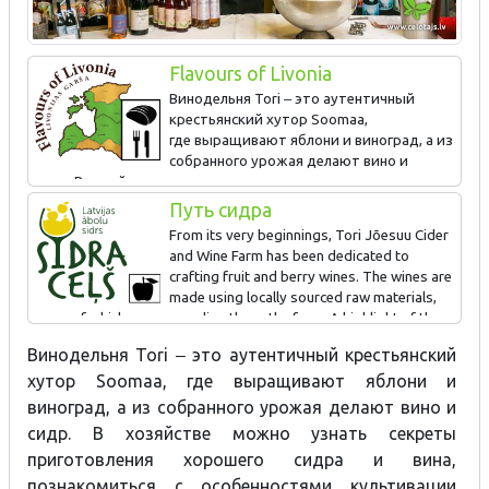
Flavours of Livonia
Винодельня Tori ‒ это аутентичный
крестьянский хутор Soomaa,
где выращивают яблони и виноград, а из
собранного урожая делают вино и
сидр. В хозяйстве можно узнать секреты приготовления
хорошего сидра и вина, познакомиться с особенностями
Путь сидра
культивации северного винограда; также здесь оказывают
From its very beginnings, Tori Jõesuu Cider
услуги питания и проводят дегустации.
and Wine Farm has been dedicated to
crafting fruit and berry wines. The wines are
Домашний сидр
made using locally sourced raw materials,
many of which are grown directly on the farm. A highlight of the
farm is its old apple tree, whose golden apples impart a
Винодельня Tori ‒ это аутентичный крестьянский
distinctive and unique flavor to their ciders.
хутор Soomaa, где выращивают яблони и
виноград, а из собранного урожая делают вино и
сидр. В хозяйстве можно узнать секреты
приготовления хорошего сидра и вина,
познакомиться с особенностями культивации