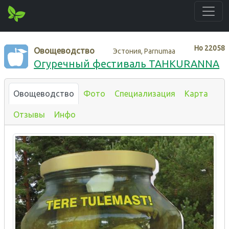
Нo
22058
Овощеводство
Эстония, Parnumaa
Огуречный фестиваль TAHKURANNA
Овощеводство
Фото
Специализация
Карта
Отзывы
Инфо