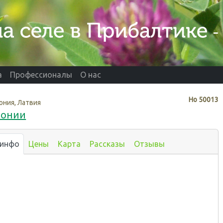
а
Профессионалы
О нас
Нo
50013
ония, Латвия
тонии
 инфо
Цены
Карта
Рассказы
Отзывы