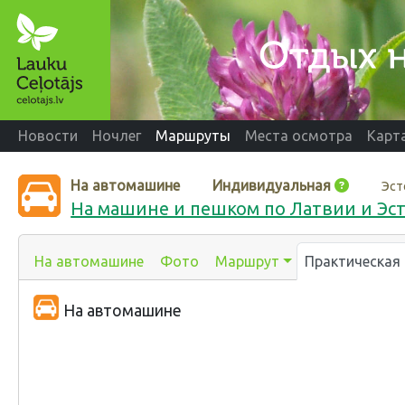
Новости
Ночлег
Маршруты
Места осмотра
Карт
На автомашине
Индивидуальная
Эст
На машине и пешком по Латвии и Эс
На автомашине
Фото
Маршрут
Практическая
На автомашине