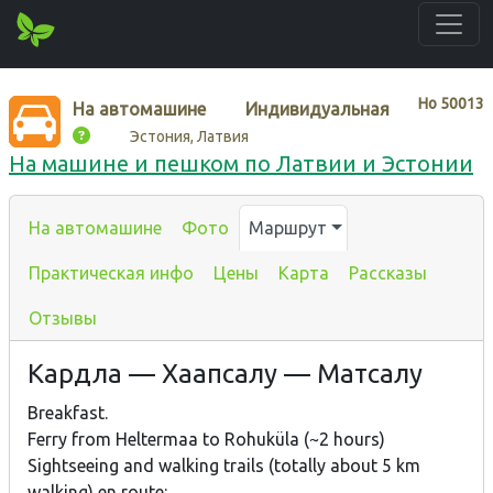
Нo
50013
На автомашине
Индивидуальная
Эстония, Латвия
На машине и пешком по Латвии и Эстонии
На автомашине
Фото
Маршрут
Практическая инфо
Цены
Карта
Рассказы
Отзывы
Кардла — Хаапсалу — Матсалу
Breakfast.
Ferry from Heltermaa to Rohuküla (~2 hours)
Sightseeing and walking trails (totally about 5 km
walking) en route: