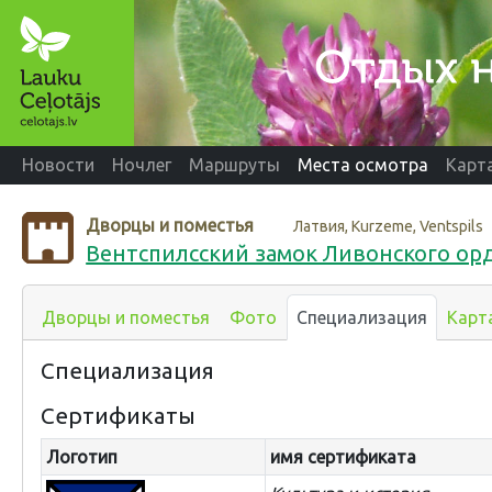
Новости
Ночлег
Маршруты
Места осмотра
Карт
Дворцы и поместья
Латвия, Kurzeme, Ventspils
Вентспилсский замок Ливонского ор
Дворцы и поместья
Фото
Специализация
Карт
Специализация
Сертификаты
Логотип
имя сертификата