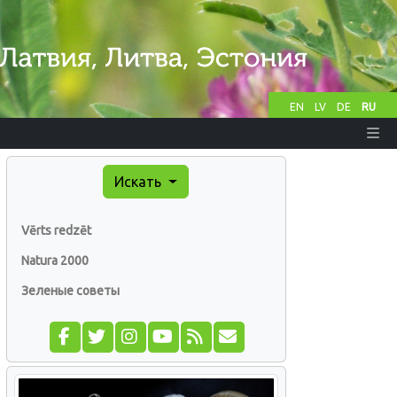
EN
LV
DE
RU
Искать
Vērts redzēt
Natura 2000
Зеленые советы