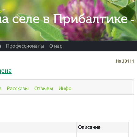
а
Профессионалы
О нас
Нo
30111
дена
а
Рассказы
Отзывы
Инфо
Описание