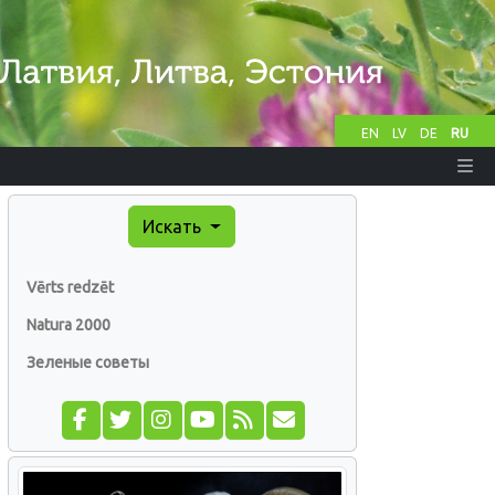
EN
LV
DE
RU
Искать
Vērts redzēt
Natura 2000
Зеленые советы