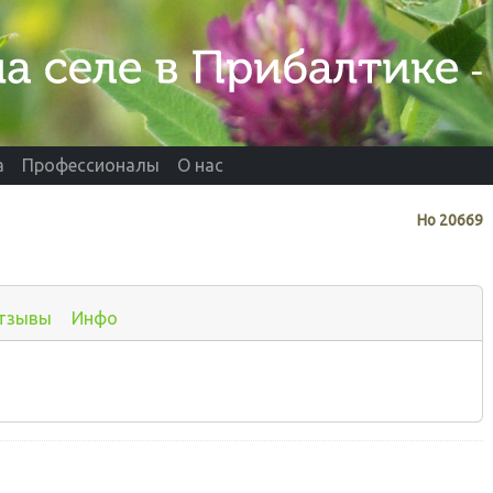
а
Профессионалы
О нас
Нo
20669
тзывы
Инфо