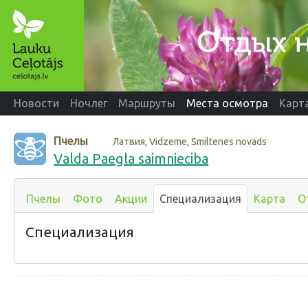
Новости
Ночлег
Маршруты
Места осмотра
Карт
Пчелы
Латвия, Vidzeme, Smiltenes novads
Valda Paegla saimnieciba
Пчелы
Фото
Акции
Специализация
Карта
О
Специализация