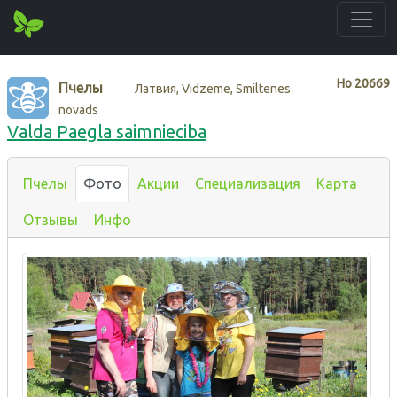
Нo
20669
Пчелы
Латвия, Vidzeme, Smiltenes
novads
Valda Paegla saimnieciba
Пчелы
Фото
Акции
Специализация
Карта
Отзывы
Инфо