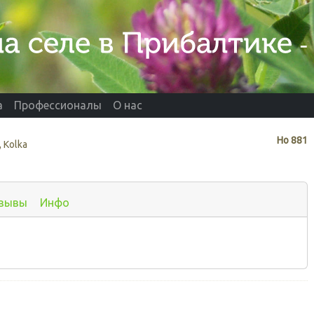
а
Профессионалы
О нас
Нo
881
 Kolka
зывы
Инфо