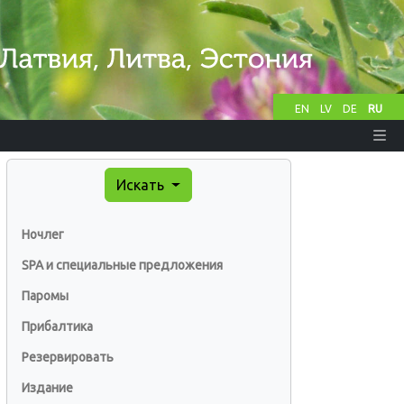
EN
LV
DE
RU
Искать
Ночлег
SPA и специальные предложения
Паромы
Прибалтика
Резервировать
Издание