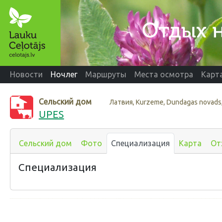
Новости
Ночлег
Маршруты
Места осмотра
Карт
Сельский дом
Латвия, Kurzeme, Dundagas novads,
UPES
Сельский дом
Фото
Специализация
Карта
От
Специализация