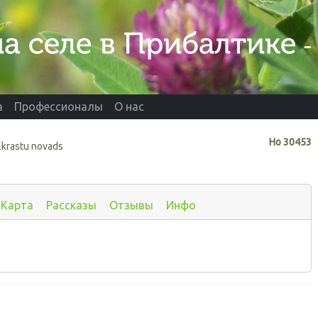
а
Профессионалы
О нас
Нo
30453
lkrastu novads
Карта
Рассказы
Отзывы
Инфо