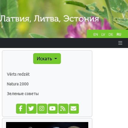
EN
LV
DE
RU
Искать
Vērts redzēt
Natura 2000
Зеленые советы