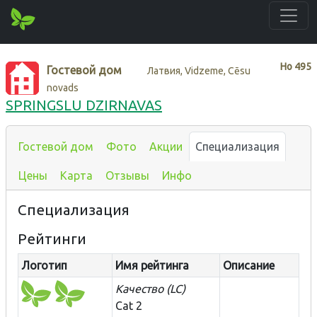
Нo
495
Гостевой дом
Латвия, Vidzeme, Cēsu
novads
SPRINGSLU DZIRNAVAS
Гостевой дом
Фото
Акции
Специализация
Цены
Карта
Отзывы
Инфо
Специализация
Рейтинги
Логотип
Имя рейтинга
Описание
Качество (LC)
Cat 2