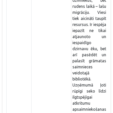
dzīvniekus, bet
rudens laikā – lašu
migrāciju. Viesi
tiek aicināti taupīt
resursus. Ir iespēja
iepazīt ne tikai
atjaunoto un
iespaidīgo
dzirnavu ēku, bet
arī pasēdēt un
palasīt grāmatas
saimnieces
veidotajā
bibliotēkā.
Uzņēmumā ļoti
rūpīgi seko līdzi
ilgtspējīgai
atkritumu
apsaimniekošanas