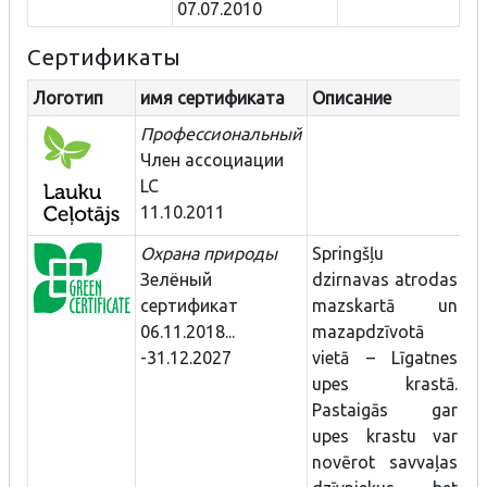
07.07.2010
Сертификаты
Логотип
имя сертификата
Описание
Профессиональный
Член ассоциации
LC
11.10.2011
Охрана природы
Springšļu
Зелёный
dzirnavas atrodas
сертификат
mazskartā un
06.11.2018...
mazapdzīvotā
-31.12.2027
vietā – Līgatnes
upes krastā.
Pastaigās gar
upes krastu var
novērot savvaļas