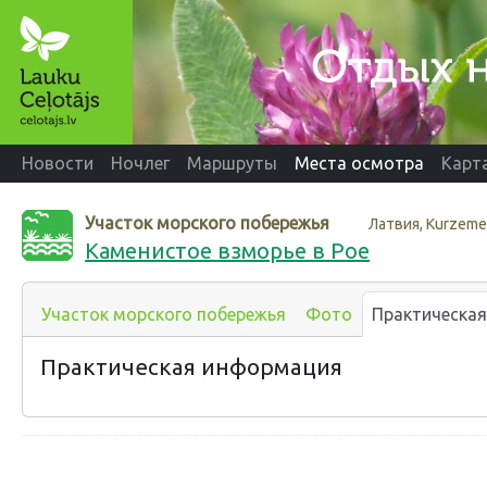
Новости
Ночлег
Маршруты
Места осмотра
Карт
Участок морского побережья
Латвия, Kurzeme,
Каменистое взморье в Рое
Участок морского побережья
Фото
Практическая
Практическая информация