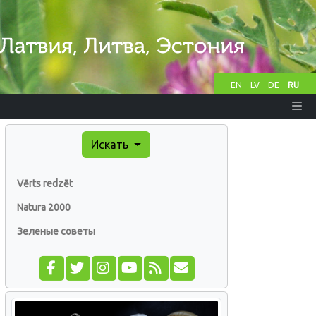
EN
LV
DE
RU
Искать
Vērts redzēt
Natura 2000
Зеленые советы