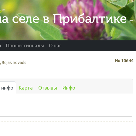
а
Профессионалы
О нас
Нo
10644
 Rojas novads
 инфо
Карта
Отзывы
Инфо