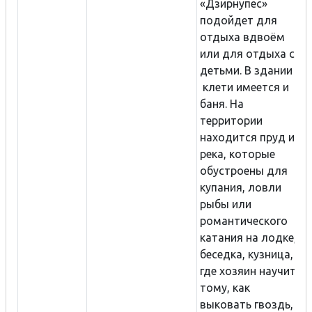
«Дзирнупес»
подойдет для
отдыха вдвоём
или для отдыха с
детьми. В здании
клети имеется и
баня. На
территории
находится пруд и
река, которые
обустроены для
купания, ловли
рыбы или
романтического
катания на лодке,
беседка, кузница,
где хозяин научит
тому, как
выковать гвоздь,