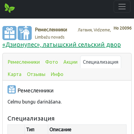
Нo
20096
Ремесленники
Латвия, Vidzeme,
Limbažu novads
«Дзирнупес», латышский сельский двор
Ремесленники
Фото
Акции
Специализация
Карта
Отзывы
Инфо
Ремесленники
Celmu bungu darināšana.
Специализация
Тип
Описание