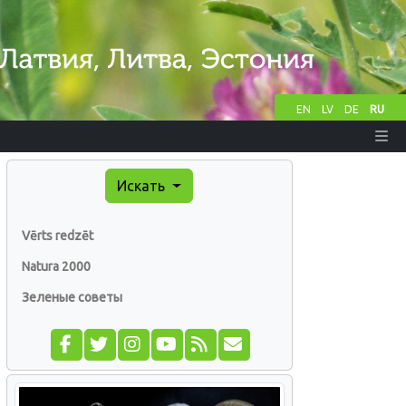
EN
LV
DE
RU
Искать
Vērts redzēt
Natura 2000
Зеленые советы