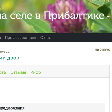
а
Профессионалы
О нас
Нo
20096
novads
кий двор
рта
Отзывы
Инфо
предложения