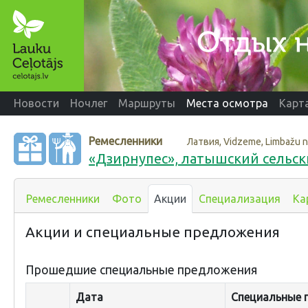
Новости
Ночлег
Маршруты
Места осмотра
Карт
Ремесленники
Латвия, Vidzeme, Limbažu 
«Дзирнупес», латышский сельс
Ремесленники
Фото
Акции
Специализация
Ка
Акции и специальные предложения
Прошедшие специальные предложения
Дата
Специальные 