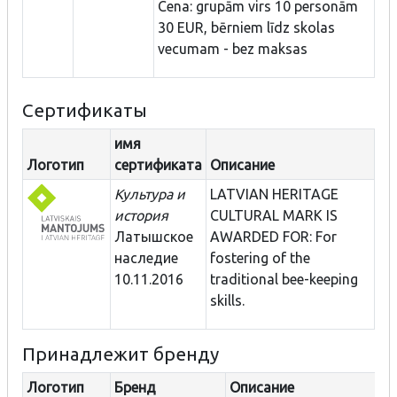
Cena: grupām virs 10 personām
30 EUR, bērniem līdz skolas
vecumam - bez maksas
Сертификаты
имя
Логотип
сертификата
Описание
Культура и
LATVIAN HERITAGE
история
CULTURAL MARK IS
Латышское
AWARDED FOR: For
наследие
fostering of the
10.11.2016
traditional bee-keeping
skills.
Принадлежит бренду
Логотип
Бренд
Описание