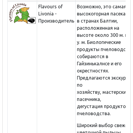
Flavours of
Возможно, это самая
Livonia -
высокогорная пасека
Производитель
в странах Балтии,
расположенная на
высоте около 300 м. на
у. м. Биологические
продукты пчеловодств
собираются в
Гайзинькалнсе и его
окрестностях.
Предлагаются экскурси
по
хозяйству, мастерские
пасечника,
дегустация продуктов
пчеловодства.
Широкий выбор свежей
цветочной пыльцы,