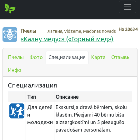
Нo
20634
Пчелы
Латвия, Vidzeme, Madonas novads
«Калну медус» («Горный мед»)
Пчелы
Фото
Специализация
Карта
Отзывы
Инфо
Специализация
Тип
Описание
Для детей
Ekskursija dravā bērniem, skolu
и
klasēm. Pieejami 40 bērnu bišu
молодежи
aizsargkostīmi un 5 pieaugušo
pavadošam personālam.