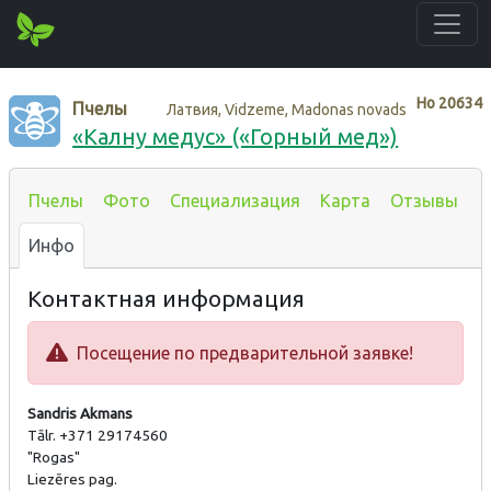
Нo
20634
Пчелы
Латвия, Vidzeme, Madonas novads
«Калну медус» («Горный мед»)
Пчелы
Фото
Специализация
Карта
Отзывы
Инфо
Контактная информация
Посещение по предварительной заявке!
Sandris Akmans
Tālr. +371 29174560
"Rogas"
Liezēres pag.