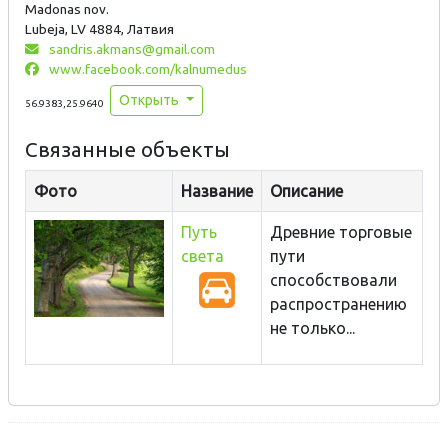
Madonas nov.
Lubeja, LV 4884, Латвия
sandris.akmans@gmail.com
www.facebook.com/kalnumedus
Открыть
56.9383,25.9640
Связанные объекты
Фото
Название
Описание
Путь
Древние торговые
света
пути
способствовали
распространению
не только...