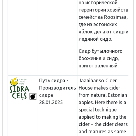
на исторической
территории хозяйства
семейства Roosimaa,
где из эстонских
яблок делают сидр и
ледяной сидр.
Cидр бутылочного
брожения и сидр,
приготовленный.
Путь сидра -
Jaanihanso Cider
Производитель
House makes cider
сидра
from natural Estonian
28.01.2025
apples. Here there is a
special technique
applied to making the
cider – the cider clears
and matures as same