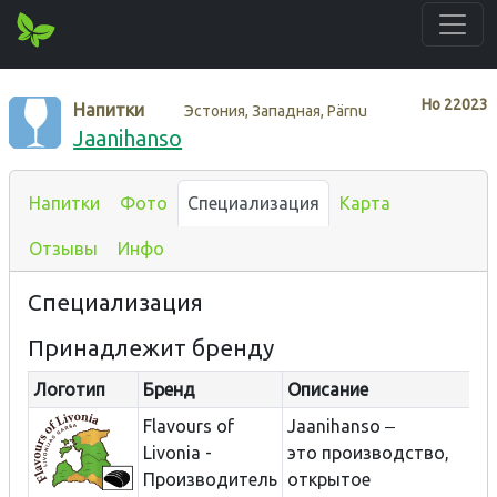
Нo
22023
Напитки
Эстония, Западная, Pärnu
Jaanihanso
Напитки
Фото
Специализация
Карта
Отзывы
Инфо
Специализация
Принадлежит бренду
Логотип
Бренд
Описание
Flavours of
Jaanihanso ‒
Livonia -
это производство,
Производитель
открытое