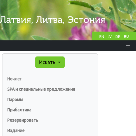
EN
LV
DE
RU
Искать
Ночлег
SPA и специальные предложения
Паромы
Прибалтика
Резервировать
Издание