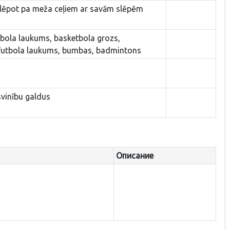
slēpot pa meža ceļiem ar savām slēpēm
jbola laukums, basketbola grozs,
futbola laukums, bumbas, badmintons
svinību galdus
Описание