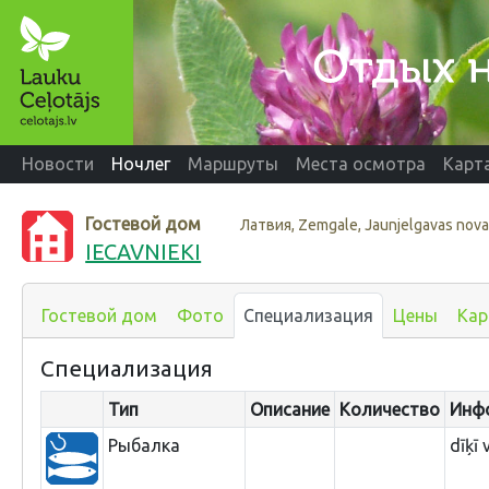
Новости
Ночлег
Маршруты
Места осмотра
Карт
Гостевой дом
Латвия, Zemgale, Jaunjelgavas nov
IECAVNIEKI
Гостевой дом
Фото
Специализация
Цены
Кар
Специализация
Тип
Описание
Количество
Инф
Рыбалка
dīķī 