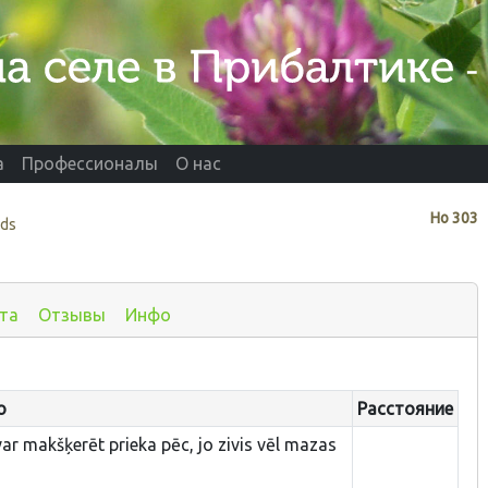
а
Профессионалы
О нас
Нo
303
ads
та
Отзывы
Инфо
о
Расстояние
var makšķerēt prieka pēc, jo zivis vēl mazas