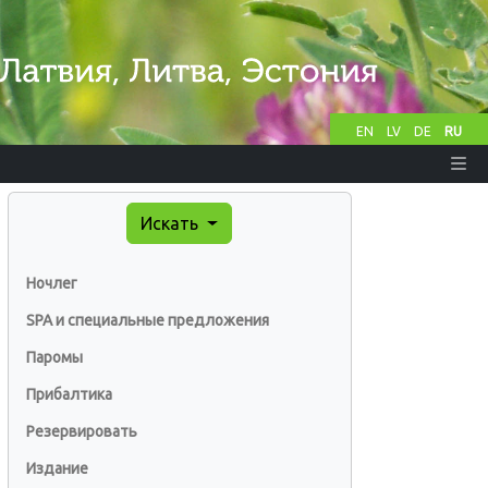
EN
LV
DE
RU
Искать
Ночлег
SPA и специальные предложения
Паромы
Прибалтика
Резервировать
Издание