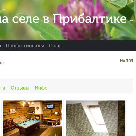
а
Профессионалы
О нас
Нo
303
ads
та
Отзывы
Инфо