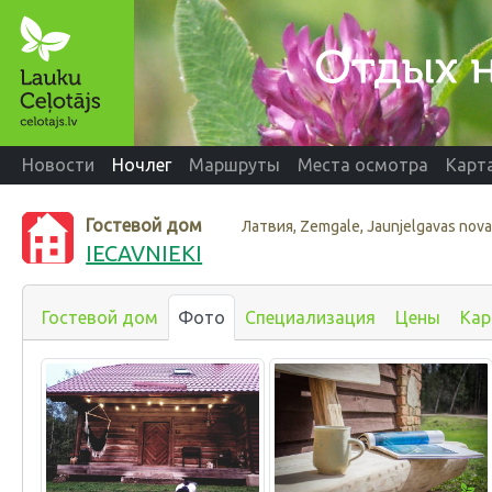
Новости
Ночлег
Маршруты
Места осмотра
Карт
Гостевой дом
Латвия, Zemgale, Jaunjelgavas nov
IECAVNIEKI
Гостевой дом
Фото
Специализация
Цены
Кар