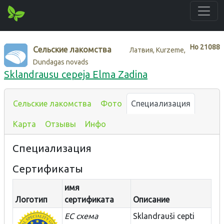
Нo
21088
Сельские лакомства
Латвия, Kurzeme,
Dundagas novads
Sklandrausu cepeja Elma Zadina
Сельские лакомства
Фото
Специализация
Карта
Отзывы
Инфо
Специализация
Сертификаты
имя
Логотип
сертификата
Описание
ЕС схема
Sklandrauši cepti