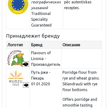
географических
pēc autentiskas
указаний
receptes.
Traditional
Speciality
Guaranteed
Принадлежит бренду
Логотип
Бренд
Описание
Flavours of
Livonia -
Производитель
Путь ржи -
Porridge flour from
Пекарь
rye and wheat grains.
01.01.2020
Sklandrauši with rye
flour bottoms.
Offers porridge and
smoothie tasting.