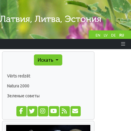
EN
LV
DE
RU
Искать
Vērts redzēt
Natura 2000
Зеленые советы