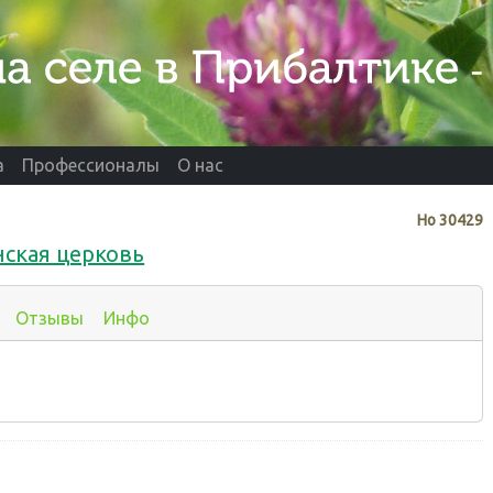
а
Профессионалы
О нас
Нo
30429
нская церковь
Отзывы
Инфо