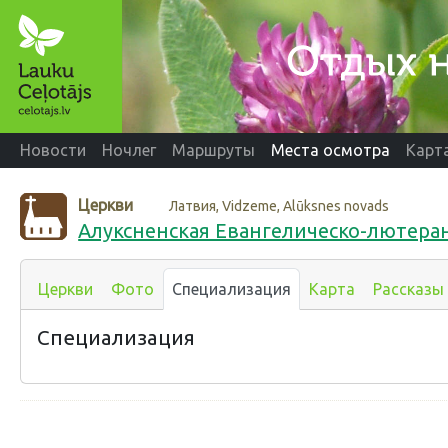
Новости
Ночлег
Маршруты
Места осмотра
Карт
Церкви
Латвия, Vidzeme, Alūksnes novads
Алуксненская Евангелическо-лютера
Церкви
Фото
Специализация
Карта
Рассказы
Специализация