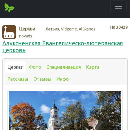
Нo
30429
Церкви
Латвия, Vidzeme, Alūksnes
novads
Алуксненская Евангелическо-лютеранская
церковь
Церкви
Фото
Специализация
Карта
Рассказы
Отзывы
Инфо